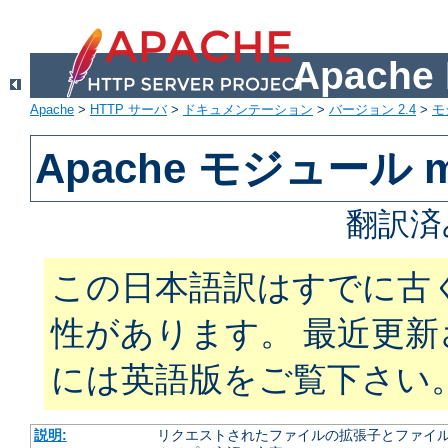
Apach
Apache
>
HTTP サーバ
>
ドキュメンテーション
>
バージョン 2.4
>
モ
Apache モジュール m
翻訳済
この日本語訳はすでに古
性があります。 最近更
には英語版をご覧下さい
説明:
リクエストされたファイルの拡張子とファイルの振