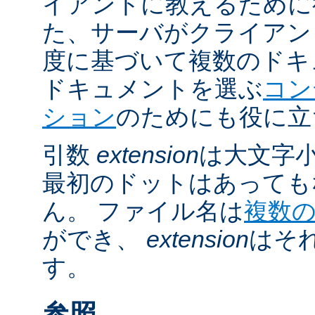
イアントに教えるために
た、サーバがクライアントの 
度に基づいて複数のドキ
ドキュメントを選ぶ
コン
ション
のためにも役に立
引数
extension
は大文字
最初のドットはあっても
ん。 ファイル名は
複数
ができ、
extension
はそ
す。
参照