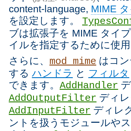
content-language,
MIME 
を設定します。
TypesCon
ブは拡張子を MIME タ
イルを指定するために使用
さらに、
はコン
mod_mime
する
ハンドラ
と
フィルタ
できます。
デ
AddHandler
ディレ
AddOutputFilter
ディレク
AddInputFilter
ントを扱うモジュールやス