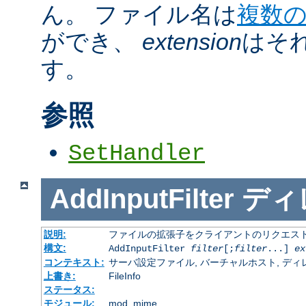
ん。 ファイル名は
複数
ができ、
extension
はそ
す。
参照
SetHandler
AddInputFilter
ディ
説明:
ファイルの拡張子をクライアントのリクエスト
構文:
AddInputFilter
filter
[;
filter
...]
ex
コンテキスト:
サーバ設定ファイル, バーチャルホスト, ディレクトリ
上書き:
FileInfo
ステータス:
モジュール:
mod_mime