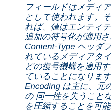
フィールドはメディア
として使われます。そ
れば、値はエンティテ
追加の符号化が適用さ
Content-Type ヘ
れているメディアタ
どの復号機構を適用す
ていることになります。C
Encoding は主に
の 同一性を失うこと
を圧縮することを可能