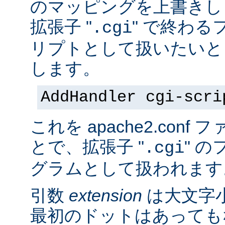
のマッピングを上書きし
拡張子 "
" で終わる
.cgi
リプトとして扱いたいと
します。
AddHandler cgi-scri
これを apache2.con
とで、拡張子 "
" の
.cgi
グラムとして扱われます
引数
extension
は大文字
最初のドットはあっても