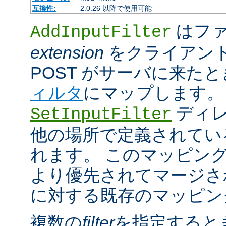
互換性:
2.0.26 以降で使用可能
はファ
AddInputFilter
extension
をクライアン
POST がサーバに来た
ィルタ
にマップします。
ディレ
SetInputFilter
他の場所で定義されてい
れます。 このマッピン
より優先されてマージさ
に対する既存のマッピン
複数の
filter
を指定すると