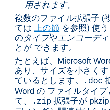
用されます。
複数のファイル拡張子 (
ては
上の節
を参照) 使
の
タイプ
や
エンコーディ
とが できます。
たとえば、Microsoft 
あり、サイズを小さくするた
ているとします。
拡
.doc
Word の ファイルタ
て、
拡張子が pkz
.zip