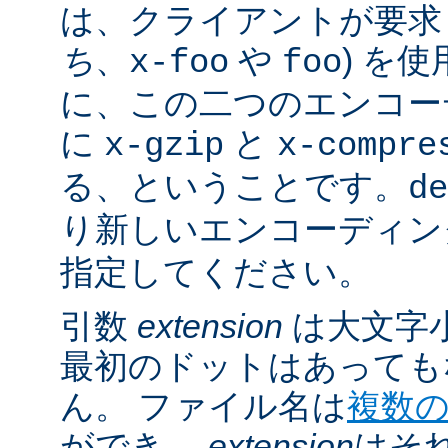
は、クライアントが要求し
ち
、
や
) を
x-foo
foo
に、この二つのエンコー
に
と
x-gzip
x-compre
る、ということです。
de
り新しいエンコーディン
指定してください。
引数
extension
は大文字
最初のドットはあっても
ん。 ファイル名は
複数
ができ、
extension
はそ